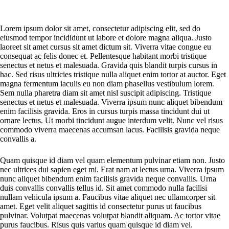
Lorem ipsum dolor sit amet, consectetur adipiscing elit, sed do
eiusmod tempor incididunt ut labore et dolore magna aliqua. Justo
laoreet sit amet cursus sit amet dictum sit. Viverra vitae congue eu
consequat ac felis donec et. Pellentesque habitant morbi tristique
senectus et netus et malesuada. Gravida quis blandit turpis cursus in
hac. Sed risus ultricies tristique nulla aliquet enim tortor at auctor. Eget
magna fermentum iaculis eu non diam phasellus vestibulum lorem.
Sem nulla pharetra diam sit amet nisl suscipit adipiscing. Tristique
senectus et netus et malesuada. Viverra ipsum nunc aliquet bibendum
enim facilisis gravida. Eros in cursus turpis massa tincidunt dui ut
ornare lectus. Ut morbi tincidunt augue interdum velit. Nunc vel risus
commodo viverra maecenas accumsan lacus. Facilisis gravida neque
convallis a.
Quam quisque id diam vel quam elementum pulvinar etiam non. Justo
nec ultrices dui sapien eget mi. Erat nam at lectus urna. Viverra ipsum
nunc aliquet bibendum enim facilisis gravida neque convallis. Urna
duis convallis convallis tellus id. Sit amet commodo nulla facilisi
nullam vehicula ipsum a. Faucibus vitae aliquet nec ullamcorper sit
amet. Eget velit aliquet sagittis id consectetur purus ut faucibus
pulvinar. Volutpat maecenas volutpat blandit aliquam. Ac tortor vitae
purus faucibus. Risus quis varius quam quisque id diam vel.