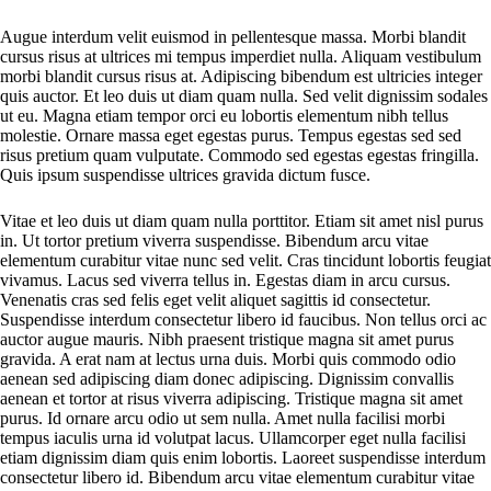
Augue interdum velit euismod in pellentesque massa. Morbi blandit
cursus risus at ultrices mi tempus imperdiet nulla. Aliquam vestibulum
morbi blandit cursus risus at. Adipiscing bibendum est ultricies integer
quis auctor. Et leo duis ut diam quam nulla. Sed velit dignissim sodales
ut eu. Magna etiam tempor orci eu lobortis elementum nibh tellus
molestie. Ornare massa eget egestas purus. Tempus egestas sed sed
risus pretium quam vulputate. Commodo sed egestas egestas fringilla.
Quis ipsum suspendisse ultrices gravida dictum fusce.
Vitae et leo duis ut diam quam nulla porttitor. Etiam sit amet nisl purus
in. Ut tortor pretium viverra suspendisse. Bibendum arcu vitae
elementum curabitur vitae nunc sed velit. Cras tincidunt lobortis feugiat
vivamus. Lacus sed viverra tellus in. Egestas diam in arcu cursus.
Venenatis cras sed felis eget velit aliquet sagittis id consectetur.
Suspendisse interdum consectetur libero id faucibus. Non tellus orci ac
auctor augue mauris. Nibh praesent tristique magna sit amet purus
gravida. A erat nam at lectus urna duis. Morbi quis commodo odio
aenean sed adipiscing diam donec adipiscing. Dignissim convallis
aenean et tortor at risus viverra adipiscing. Tristique magna sit amet
purus. Id ornare arcu odio ut sem nulla. Amet nulla facilisi morbi
tempus iaculis urna id volutpat lacus. Ullamcorper eget nulla facilisi
etiam dignissim diam quis enim lobortis. Laoreet suspendisse interdum
consectetur libero id. Bibendum arcu vitae elementum curabitur vitae